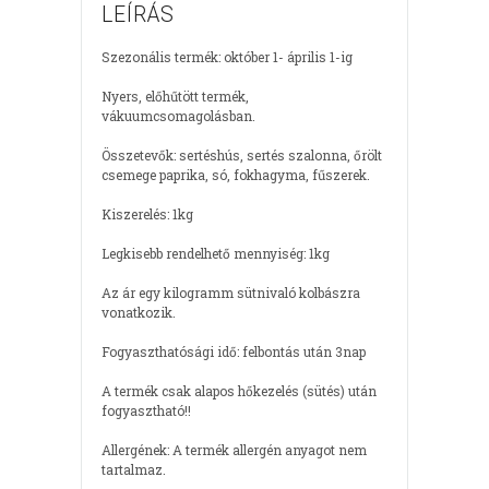
LEÍRÁS
Szezonális termék: október 1- április 1-ig
Nyers, előhűtött termék,
vákuumcsomagolásban.
Összetevők: sertéshús, sertés szalonna, őrölt
csemege paprika, só, fokhagyma, fűszerek.
Kiszerelés: 1kg
Legkisebb rendelhető mennyiség: 1kg
Az ár egy kilogramm sütnivaló kolbászra
vonatkozik.
Fogyaszthatósági idő: felbontás után 3nap
A termék csak alapos hőkezelés (sütés) után
fogyasztható!!
Allergének: A termék allergén anyagot nem
tartalmaz.