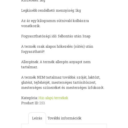
Legkisebb rendelhető mennyiség: 1kg
Az ár egy kilogramm sütnivaló kolbászra
vonatkozik.
Fogyaszthatósági idő: felbontás után 3nap
A termék csak alapos hőkezelés (sütés) után
fogyasztható!!
Allergének: A termék allergén anyagot nem
tartalmaz.
A termék NEM tartalmaz továbbá: szóját, laktózt,
glutént, tejfehérjét, mesterséges tartósítószert,
mesterséges színezéket és mesterséges ízfokozót.
Kategória:
Hús alapú termékek
Product ID:
253
Leírás
További információk