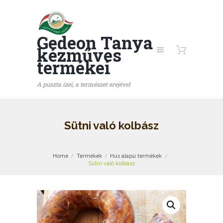
Gedeon Tanya
kézműves
termékei
A puszta ízei, a természet erejével
Sütni való kolbász
Home
Termékek
Hús alapú termékek
Sütni való kolbász