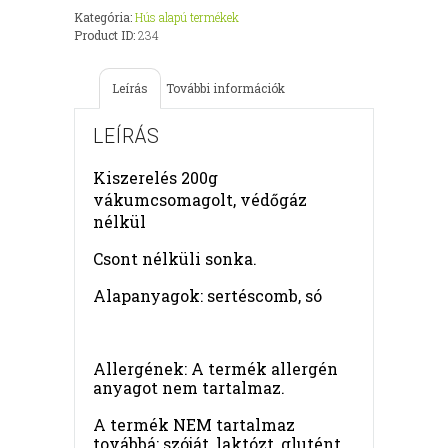
Kategória:
Hús alapú termékek
Product ID:
234
Leírás
További információk
LEÍRÁS
Kiszerelés 200g
vákumcsomagolt, védőgáz
nélkül
Csont nélküli sonka.
Alapanyagok: sertéscomb, só
Allergének: A termék allergén
anyagot nem tartalmaz.
A termék NEM tartalmaz
továbbá: szóját, laktózt, glutént,