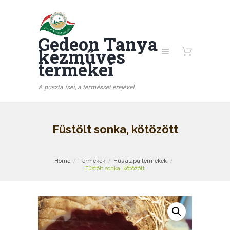
Gedeon Tanya
kézműves
termékei
A puszta ízei, a természet erejével
Füstölt sonka, kötözött
Home
Termékek
Hús alapú termékek
Füstölt sonka, kötözött